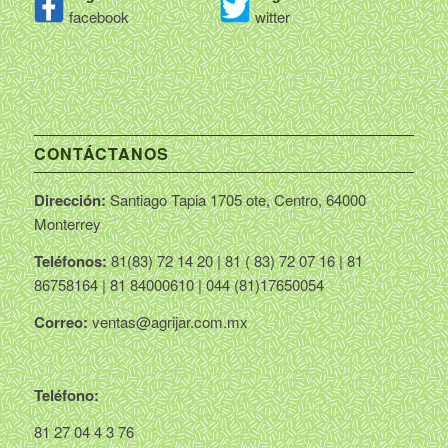
facebook
witter
CONTÁCTANOS
Dirección:
Santiago Tapia 1705 ote, Centro, 64000
Monterrey
Teléfonos:
81(83) 72 14 20 | 81 ( 83) 72 07 16 | 81
86758164 | 81 84000610 | 044 (81)17650054
Correo:
ventas@agrijar.com.mx
Teléfono:
81 27 04 4 3 76