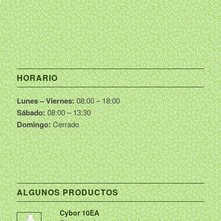
HORARIO
Lunes – Viernes:
08:00 – 18:00
Sábado:
08:00 – 13:30
Domingo:
Cerrado
ALGUNOS PRODUCTOS
Cybor 10EA