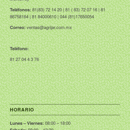
Teléfonos:
81(83) 72 14 20 | 81 ( 83) 72 07 16 | 81
86758164 | 81 84000610 | 044 (81)17650054
Correo:
ventas@agrijar.com.mx
Teléfono:
81 27 04 4 3 76
HORARIO
Lunes – Viernes:
08:00 – 18:00
08:00 – 13:30