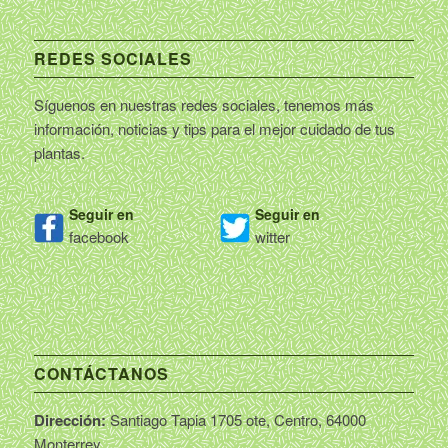
REDES SOCIALES
Síguenos en nuestras redes sociales, tenemos más
información, noticias y tips para el mejor cuidado de tus
plantas.
Seguir en
Seguir en
facebook
witter
CONTÁCTANOS
Dirección:
Santiago Tapia 1705 ote, Centro, 64000
Monterrey