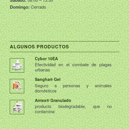
Sábado:
Domingo:
Cerrado
ALGUNOS PRODUCTOS
Cybor 10EA
Efectividad en el combate de plagas
urbanas
Sangha® Gel
Seguro a personas y animales
domésticos
Antex® Granulado
producto biodegradable, que no
contamina