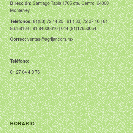
Dirección:
Santiago Tapia 1705 ote, Centro, 64000
Monterrey
Teléfonos:
81(83) 72 14 20 | 81 ( 83) 72 07 16 | 81
86758164 | 81 84000610 | 044 (81)17650054
Correo:
ventas@agrijar.com.mx
Teléfono:
81 27 04 4 3 76
HORARIO