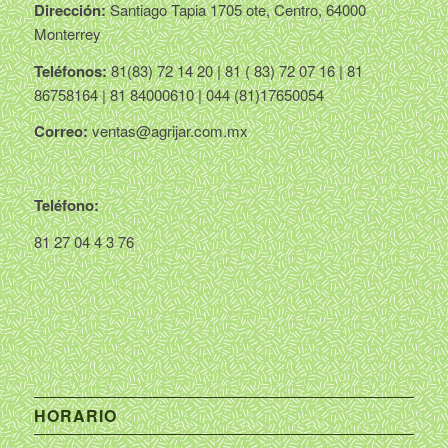
Dirección:
Santiago Tapia 1705 ote, Centro, 64000
Monterrey
Teléfonos:
81(83) 72 14 20 | 81 ( 83) 72 07 16 | 81
86758164 | 81 84000610 | 044 (81)17650054
Correo:
ventas@agrijar.com.mx
Teléfono:
81 27 04 4 3 76
HORARIO