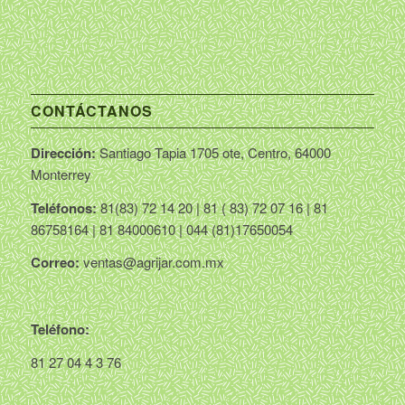
CONTÁCTANOS
Dirección:
Santiago Tapia 1705 ote, Centro, 64000
Monterrey
Teléfonos:
81(83) 72 14 20 | 81 ( 83) 72 07 16 | 81
86758164 | 81 84000610 | 044 (81)17650054
Correo:
ventas@agrijar.com.mx
Teléfono:
81 27 04 4 3 76