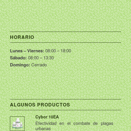
HORARIO
Lunes – Viernes:
08:00 – 18:00
Sábado:
08:00 – 13:30
Domingo:
Cerrado
ALGUNOS PRODUCTOS
Cybor 10EA
Efectividad en el combate de plagas
urbanas