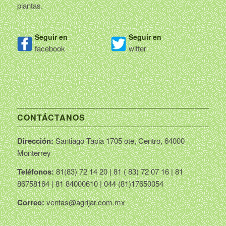
plantas.
Seguir en
Seguir en
facebook
witter
CONTÁCTANOS
Dirección:
Santiago Tapia 1705 ote, Centro, 64000
Monterrey
Teléfonos:
81(83) 72 14 20 | 81 ( 83) 72 07 16 | 81
86758164 | 81 84000610 | 044 (81)17650054
Correo:
ventas@agrijar.com.mx