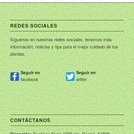
REDES SOCIALES
Síguenos en nuestras redes sociales, tenemos más
información, noticias y tips para el mejor cuidado de tus
plantas.
Seguir en
Seguir en
facebook
witter
CONTÁCTANOS
Dirección:
Santiago Tapia 1705 ote, Centro, 64000