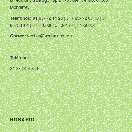
Monterrey
Teléfonos:
81(83) 72 14 20 | 81 ( 83) 72 07 16 | 81
86758164 | 81 84000610 | 044 (81)17650054
Correo:
ventas@agrijar.com.mx
Teléfono:
81 27 04 4 3 76
HORARIO