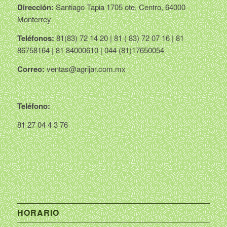
Dirección:
Santiago Tapia 1705 ote, Centro, 64000
Monterrey
Teléfonos:
81(83) 72 14 20 | 81 ( 83) 72 07 16 | 81
86758164 | 81 84000610 | 044 (81)17650054
Correo:
ventas@agrijar.com.mx
Teléfono:
81 27 04 4 3 76
HORARIO